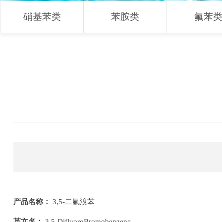
硝基苯类
苯胺类
氟苯
产品名称：
3,5-二氟溴苯
英文名：
3,5-DifluoroBromobenzene