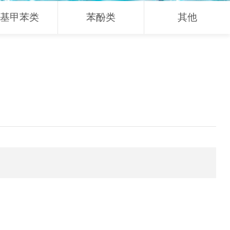
基甲苯类
苯酚类
其他