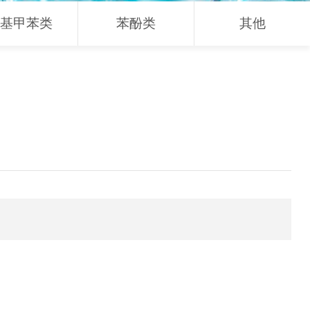
基甲苯类
苯酚类
其他